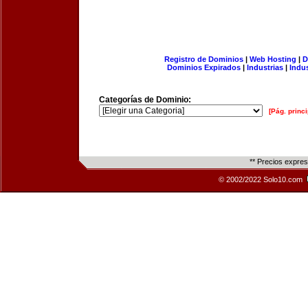
Registro de Dominios
|
Web Hosting
|
D
Dominios Expirados
|
Industrias
|
Indu
Categorías de Dominio:
[Pág. princi
** Precios expre
© 2002/2022 Solo10.com