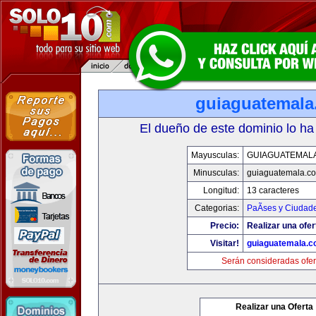
guiaguatemal
El dueño de este dominio lo ha
Mayusculas:
GUIAGUATEMAL
Minusculas:
guiaguatemala.c
Longitud:
13 caracteres
Categorias:
PaÃ­ses y Ciudad
Precio:
Realizar una ofer
Visitar!
guiaguatemala.
Serán consideradas ofer
Realizar una Oferta