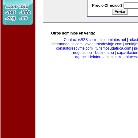
Precio Ofrecido $
Otros dominios en venta:
ContactosB2B.com
|
misdominios.net
|
rela
missmedellin.com
|
aventurasdeviaje.com
|
ventaj
consultorespyme.com
|
turismosudafrica.com
|
pr
negocios.cr
|
business.cr
|
capacitaci
agenciadeinformacion.com
|
enlaces