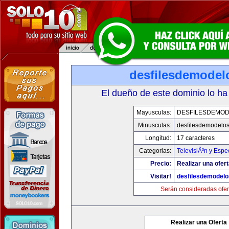
desfilesdemodel
El dueño de este dominio lo ha
Mayusculas:
DESFILESDEMO
Minusculas:
desfilesdemodelo
Longitud:
17 caracteres
Categorias:
TelevisiÃ³n y Espe
Precio:
Realizar una ofert
Visitar!
desfilesdemodel
Serán consideradas ofer
Realizar una Oferta