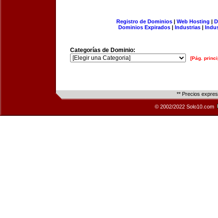
Registro de Dominios
|
Web Hosting
|
D
Dominios Expirados
|
Industrias
|
Indu
Categorías de Dominio:
[Pág. princi
** Precios expre
© 2002/2022 Solo10.com