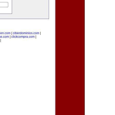
uen.com
|
ciberdominios.com
|
as.com
|
clickcompra.com
|
|