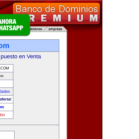
com
 puesto en Venta
.COM
om
udades
oferta!
om
tas