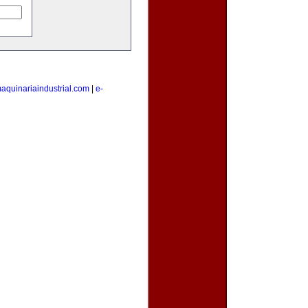
aquinariaindustrial.com
|
e-