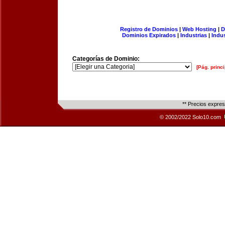
Registro de Dominios
|
Web Hosting
|
D
Dominios Expirados
|
Industrias
|
Indu
Categorías de Dominio:
[Pág. princi
** Precios expre
© 2002/2022 Solo10.com