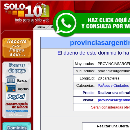
provinciasargent
El dueño de este dominio lo ha
Mayusculas:
PROVINCIASARGE
Minusculas:
provinciasargentina
Longitud:
20 caracteres
Categorias:
PaÃ­ses y Ciudades
Precio:
Realizar una oferta
Visitar!
provinciasargenti
Serán consideradas ofer
Realizar una Oferta