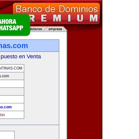
inas.com
 puesto en Venta
NTINAS.COM
s.com
!
nas.com
tas