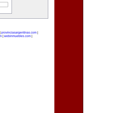
|
provinciasargentinas.com
|
om
|
webinmuebles.com
|