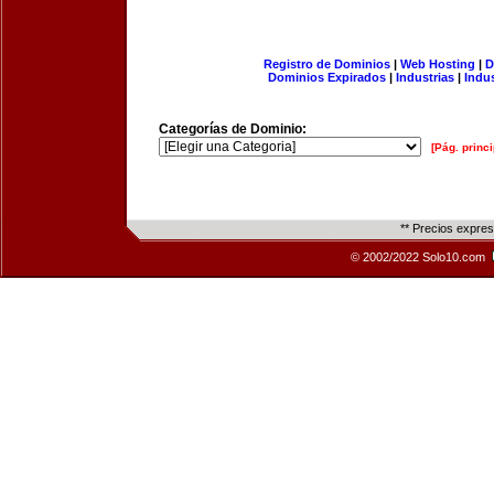
Registro de Dominios
|
Web Hosting
|
D
Dominios Expirados
|
Industrias
|
Indu
Categorías de Dominio:
[Pág. princi
** Precios expre
© 2002/2022 Solo10.com