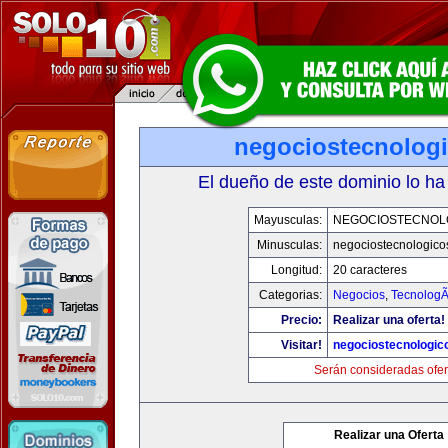
negociostecnolog
El dueño de este dominio lo ha
Mayusculas:
NEGOCIOSTECNOL
Minusculas:
negociostecnologico
Longitud:
20 caracteres
Categorias:
Negocios
,
TecnologÃ
Precio:
Realizar una oferta!
Visitar!
negociostecnologic
Serán consideradas ofer
Realizar una Oferta