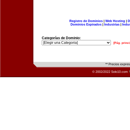
Registro de Dominios
|
Web Hosting
|
D
Dominios Expirados
|
Industrias
|
Indu
Categorías de Dominio:
[Pág. princi
** Precios expre
© 2002/2022 Solo10.com