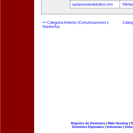
campeonatodefutbol.com
Oferta
<< Categoria Anterior (Comunicaciones y
Catego
TelefonÃ­a)
Registro de Dominios
|
Web Hosting
|
D
Dominios Expirados
|
Industrias
|
Indu